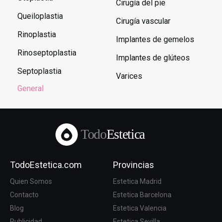
Cirugía del pie
Queiloplastia
Cirugía vascular
Rinoplastia
Implantes de gemelos
Rinoseptoplastia
Implantes de glúteos
Septoplastia
Varices
General
Todo
Estetica
TodoEstetica.com
Provincias
Quien Somos
Estetica Madrid
Contacto
Estetica Barcelona
Blog
Estetica Valencia
Publicidad
Estetica Sevilla