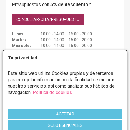
Presupuestos con
5% de descuento *
CONSULTAR/CITA/PRESUPUESTO
Lunes
10:00 - 14:00 16:00 - 20:00
Martes
10:00 - 14:00 16:00 - 20:00
Miércoles
10:00 - 14:00 16:00 - 20:00
Jueves
10:00 - 14:00 16:00 - 20:00
Viernes
10:00 - 14:00 16:00 - 20:00
Tu privacidad
Sábado
10:00 - 14:00
Este sitio web utiliza Cookies propias y de terceros
para recopilar información con la finalidad de mejorar
Más información
nuestros servicios, así como analizar sus hábitos de
navegación.
Política de cookies
ACEPTAR
SOLO ESENCIALES