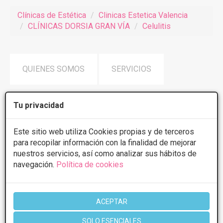
Clínicas de Estética
Clinicas Estetica Valencia
CLÍNICAS DORSIA GRAN VÍA
Celulitis
QUIENES SOMOS
SERVICIOS
Tu privacidad
OFERTAS
FOTOS
OPINIONES
Este sitio web utiliza Cookies propias y de terceros
para recopilar información con la finalidad de mejorar
nuestros servicios, así como analizar sus hábitos de
Celulitis
CLÍNICAS DORSIA
navegación.
Política de cookies
GRAN VÍA
La celulitis es el término extendido a nivel estético para
ACEPTAR
nombrar el aspecto rugoso e irregular de la piel.
SOLO ESENCIALES