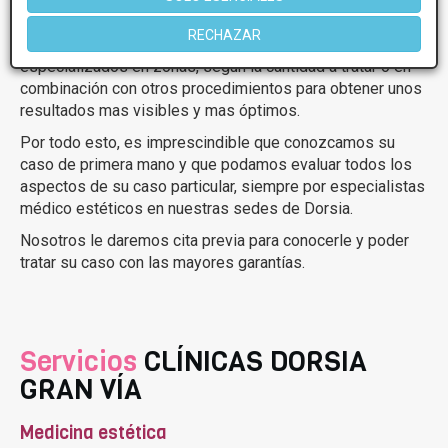
Para combatir la celulitis, es muy importante conocer la
zona a tratar y el estado de la misma, ya que en estos
RECHAZAR
días, existen numerosos tratamientos para combatirla,
especializados en zonas, según la cantidad a tratar o en
combinación con otros procedimientos para obtener unos
resultados mas visibles y mas óptimos.
Por todo esto, es imprescindible que conozcamos su
caso de primera mano y que podamos evaluar todos los
aspectos de su caso particular, siempre por especialistas
médico estéticos en nuestras sedes de Dorsia.
Nosotros le daremos cita previa para conocerle y poder
tratar su caso con las mayores garantías.
Servicios
CLÍNICAS DORSIA
GRAN VÍA
Medicina estética