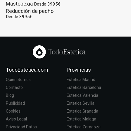
Mastopexia
Desde 3995€
Reducción de pecho
Desde 3995€
Todo
Estetica
TodoEstetica.com
Provincias
Quien Somos
Estetica Madrid
Contacto
Estetica Barcelona
Blog
Estetica Valencia
Publicidad
Estetica Sevilla
Cookies
Estetica Granada
Aviso Legal
Estetica Malaga
Privacidad Datos
Estetica Zaragoza