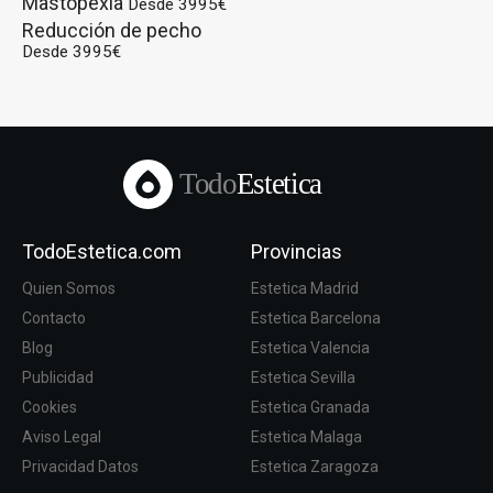
Mastopexia
Desde 3995€
Reducción de pecho
Desde 3995€
Todo
Estetica
TodoEstetica.com
Provincias
Quien Somos
Estetica Madrid
Contacto
Estetica Barcelona
Blog
Estetica Valencia
Publicidad
Estetica Sevilla
Cookies
Estetica Granada
Aviso Legal
Estetica Malaga
Privacidad Datos
Estetica Zaragoza