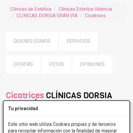
Clínicas de Estética
Clinicas Estetica Valencia
CLÍNICAS DORSIA GRAN VÍA
Cicatrices
QUIENES SOMOS
SERVICIOS
OFERTAS
FOTOS
OPINIONES
Cicatrices
CLÍNICAS DORSIA
GRAN VÍA
Tu privacidad
El tratamiento de las cicatrices viene a combatir el
problema causado por la aparición de estas, generalmente
Este sitio web utiliza Cookies propias y de terceros
producido por la proliferación de colágeno, en ocasiones
para recopilar información con la finalidad de mejorar