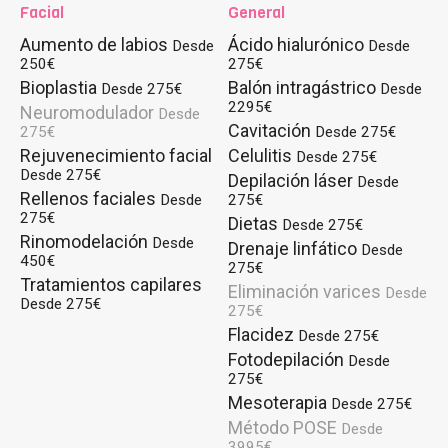
Facial
General
Aumento de labios
Ácido hialurónico
Desde
Desde
250€
275€
Bioplastia
Balón intragástrico
Desde 275€
Desde
2295€
Neuromodulador
Desde
Cavitación
275€
Desde 275€
Rejuvenecimiento facial
Celulitis
Desde 275€
Desde 275€
Depilación láser
Desde
Rellenos faciales
Desde
275€
275€
Dietas
Desde 275€
Rinomodelación
Desde
Drenaje linfático
Desde
450€
275€
Tratamientos capilares
Eliminación varices
Desde
Desde 275€
275€
Flacidez
Desde 275€
Fotodepilación
Desde
275€
Mesoterapia
Desde 275€
Método POSE
Desde
3995€