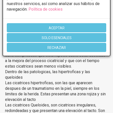
por la edad, factores genéticos etc.
nuestros servicios, así como analizar sus hábitos de
navegación.
Política de cookies
Para realizar un tratamiento contra las cicatrices, lo
primero y mas importante es evaluar su cicatriz para
conocer el tipo que presenta.
ACEPTAR
Estas cicatrices pueden ser:
SOLO ESENCIALES
No patológicas: por ejemplo al realizarse una intervención.
Es importantisimo que despues de una operación se
RECHAZAR
mantenga un período de reposo importante, ya que se
tiene comprobado que este reposo suele estar asociado
a la mejora del proceso cicatricial y que con el tiempo
estas cicatrices sean menos visibles.
Dentro de las patologicas, las hipertroficas y las
queloides
Las cicatrices hipertroficas, son las que aparecen
despues de un traumatismo en la piel, siempre en los
limites de la herida. Estas presentan una zona rojiza y sin
elevación al tacto
Las cicatrices Queloides, son cicatrices irregulares,
redondeadas y que presentan una elevación al tacto. Son