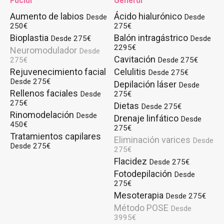
Facial
General
Aumento de labios
Ácido hialurónico
Desde
Desde
250€
275€
Bioplastia
Balón intragástrico
Desde 275€
Desde
2295€
Neuromodulador
Desde
Cavitación
275€
Desde 275€
Rejuvenecimiento facial
Celulitis
Desde 275€
Desde 275€
Depilación láser
Desde
Rellenos faciales
Desde
275€
275€
Dietas
Desde 275€
Rinomodelación
Desde
Drenaje linfático
Desde
450€
275€
Tratamientos capilares
Eliminación varices
Desde
Desde 275€
275€
Flacidez
Desde 275€
Fotodepilación
Desde
275€
Mesoterapia
Desde 275€
Método POSE
Desde
3995€