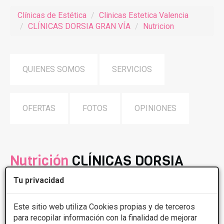
Clínicas de Estética
Clinicas Estetica Valencia
CLÍNICAS DORSIA GRAN VÍA
Nutricion
QUIENES SOMOS
SERVICIOS
OFERTAS
FOTOS
OPINIONES
Nutrición
CLÍNICAS DORSIA
GRAN VÍA
Tu privacidad
En Dorsia tenemos un equipo especializado en temas
Este sitio web utiliza Cookies propias y de terceros
nutricionales para nuestros pacientes, compuesto por
para recopilar información con la finalidad de mejorar
expertos en la materia.