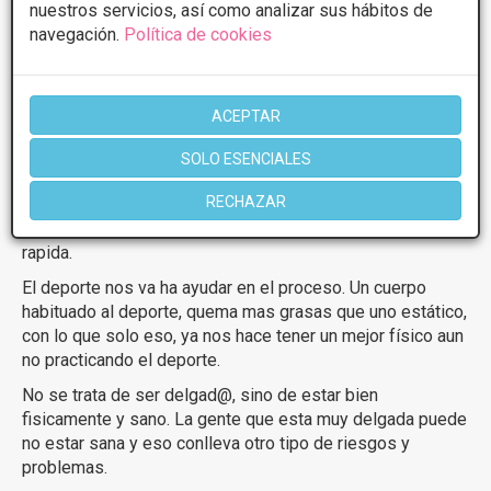
nuestros servicios, así como analizar sus hábitos de
Antes de nada, en Dorsia queremos ser francos con
navegación.
Política de cookies
nuestros pacientes y para ello, lo primero que debemos
aconsejar es que siempre que se comience con una dieta
nutricional, se fijen unos objetivos reales y progresivos.
ACEPTAR
De nada nos va a servir ponernos un objetivo imposible
que no vamos a poder alcanzar, ya que eso provocará que
SOLO ESENCIALES
se abandone el tratamiento a las primeras de cambio.
RECHAZAR
Además la perdida de peso ha de ser siempre gradual y
controlada, para no caer en perdida rapida y ganancia mas
rapida.
El deporte nos va ha ayudar en el proceso. Un cuerpo
habituado al deporte, quema mas grasas que uno estático,
con lo que solo eso, ya nos hace tener un mejor físico aun
no practicando el deporte.
No se trata de ser delgad@, sino de estar bien
fisicamente y sano. La gente que esta muy delgada puede
no estar sana y eso conlleva otro tipo de riesgos y
problemas.