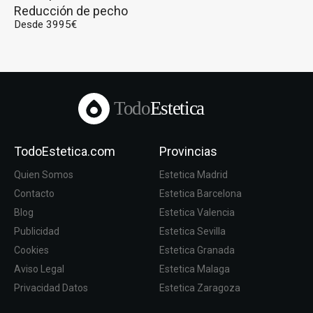
Reducción de pecho
Desde 3995€
Todo
Estetica
TodoEstetica.com
Provincias
Quien Somos
Estetica Madrid
Contacto
Estetica Barcelona
Blog
Estetica Valencia
Publicidad
Estetica Sevilla
Cookies
Estetica Granada
Aviso Legal
Estetica Malaga
Privacidad Datos
Estetica Zaragoza