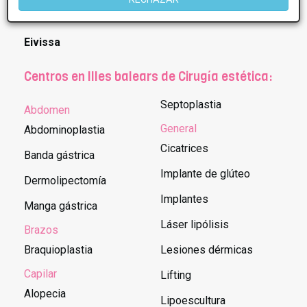
Calvia
Palma de Mallorca
Eivissa
Centros en Illes balears de Cirugía estética:
Septoplastia
Abdomen
General
Abdominoplastia
Cicatrices
Banda gástrica
Implante de glúteo
Dermolipectomía
Implantes
Manga gástrica
Láser lipólisis
Brazos
Braquioplastia
Lesiones dérmicas
Capilar
Lifting
Alopecia
Lipoescultura