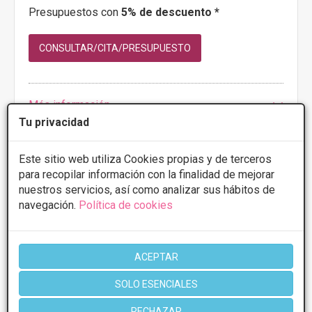
Presupuestos con
5% de descuento *
CONSULTAR/CITA/PRESUPUESTO
Más información
Tu privacidad
Este sitio web utiliza Cookies propias y de terceros
para recopilar información con la finalidad de mejorar
1 de 1
nuestros servicios, así como analizar sus hábitos de
navegación.
Política de cookies
* Información orientativa, el descuento puede variar en función del
tratamiento y centro elegidos. Consulte los centros para conocer las
ofertas y descuentos que ofrecen.
ACEPTAR
SOLO ESENCIALES
Poblaciones en Illes balears:
RECHAZAR