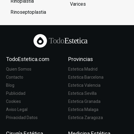
Rinoplastia
Varices
Rinoseptoplastia
Todo
Estetica
TodoEstetica.com
Provincias
Quien Somos
Estetica Madrid
Contacto
Estetica Barcelona
Blog
Estetica Valencia
Publicidad
Estetica Sevilla
Cookies
Estetica Granada
Aviso Legal
Estetica Malaga
Privacidad Datos
Estetica Zaragoza
Cirugía Estética
Medicina Estética