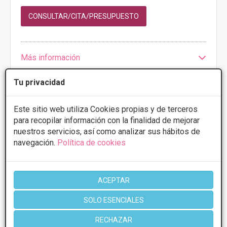
CONSULTAR/CITA/PRESUPUESTO
Más información
Tu privacidad
Este sitio web utiliza Cookies propias y de terceros
1 de 1
para recopilar información con la finalidad de mejorar
nuestros servicios, así como analizar sus hábitos de
* Información orientativa, el descuento puede variar en función del
navegación.
Política de cookies
tratamiento y centro elegidos. Consulte los centros para conocer las
ofertas y descuentos que ofrecen.
ACEPTAR
Poblaciones en Sevilla:
SOLO ESENCIALES
RECHAZAR
Aguadulce
Mairena del Aljarafe