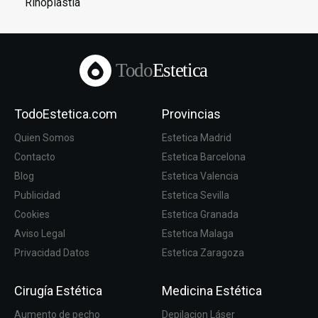
Rinoplastia
Todo
Estetica
TodoEstetica.com
Provincias
Quien Somos
Estetica Madrid
Contacto
Estetica Barcelona
Blog
Estetica Valencia
Publicidad
Estetica Sevilla
Cookies
Estetica Granada
Aviso Legal
Estetica Malaga
Privacidad Datos
Estetica Zaragoza
Cirugía Estética
Medicina Estética
Aumento de pecho
Depilacion Láser