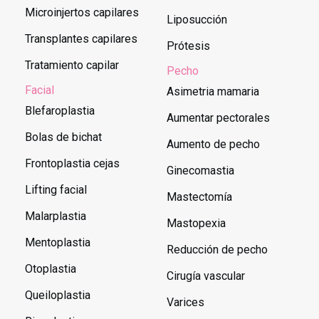
Microinjertos capilares
Liposucción
Transplantes capilares
Prótesis
Tratamiento capilar
Pecho
Facial
Asimetria mamaria
Blefaroplastia
Aumentar pectorales
Bolas de bichat
Aumento de pecho
Frontoplastia cejas
Ginecomastia
Lifting facial
Mastectomía
Malarplastia
Mastopexia
Mentoplastia
Reducción de pecho
Otoplastia
Cirugía vascular
Queiloplastia
Varices