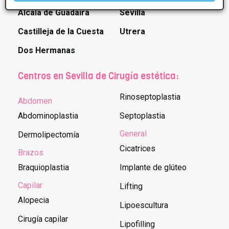
Alcala de Guadaira
Sevilla
Castilleja de la Cuesta
Utrera
Dos Hermanas
Centros en Sevilla de Cirugía estética:
Rinoseptoplastia
Abdomen
Abdominoplastia
Septoplastia
General
Dermolipectomía
Cicatrices
Brazos
Braquioplastia
Implante de glúteo
Capilar
Lifting
Alopecia
Lipoescultura
Cirugía capilar
Lipofilling