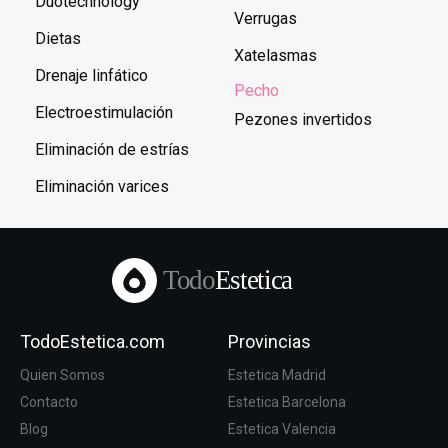
Duotechnology
Verrugas
Dietas
Xatelasmas
Drenaje linfático
Pecho
Electroestimulación
Pezones invertidos
Eliminación de estrías
Eliminación varices
Todo
Estetica
TodoEstetica.com
Provincias
Quien Somos
Estetica Madrid
Contacto
Estetica Barcelona
Blog
Estetica Valencia