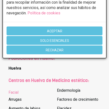
para recopilar información con la finalidad de mejorar
nuestros servicios, así como analizar sus hábitos de
navegación.
Política de cookies
1 de 1
* Información orientativa, el descuento puede variar en función del
ACEPTAR
tratamiento y centro elegidos. Consulte los centros para conocer las
SOLO ESENCIALES
ofertas y descuentos que ofrecen.
RECHAZAR
Poblaciones en Huelva:
Huelva
Centros en Huelva de Medicina estética:
Endermología
Facial
Arrugas
Factores de crecimiento
Aumento de labios
Flacidez